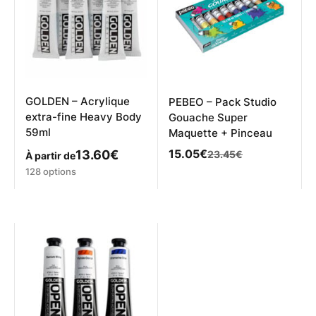
choisies
peuvent
sur
être
la
choisies
page
sur
du
la
produit
page
du
produit
GOLDEN – Acrylique
PEBEO – Pack Studio
extra-fine Heavy Body
Gouache Super
59ml
Maquette + Pinceau
Le
Le
15.05
€
13.60
€
23.45
€
À partir de
prix
prix
Ce
128 options
initial
actuel
produit
était :
est :
a
23.45€.
15.05€.
plusieurs
variations.
Les
options
peuvent
être
choisies
sur