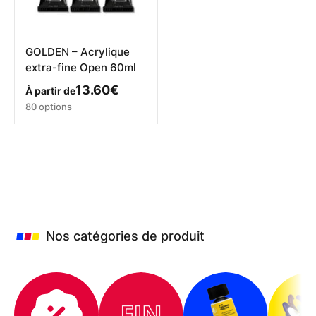
la
page
du
produit
GOLDEN – Acrylique
extra-fine Open 60ml
13.60
€
À partir de
Ce
80 options
produit
a
plusieurs
variations.
Les
options
peuvent
être
choisies
Nos catégories de produit
sur
la
page
du
produit