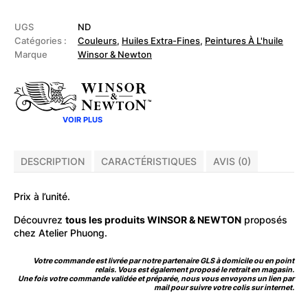
&
NEWTON
-
UGS
ND
Huile
Catégories :
Couleurs
,
Huiles Extra-Fines
,
Peintures À L'huile
extra-
Marque
Winsor & Newton
fine
Artists
200ml
VOIR PLUS
DESCRIPTION
CARACTÉRISTIQUES
AVIS (0)
Prix à l’unité.
Découvrez
tous les produits WINSOR & NEWTON
proposés
chez Atelier Phuong.
Votre commande est livrée par notre partenaire GLS à domicile ou en point
relais. Vous est également proposé le retrait en magasin.
Une fois votre commande validée et préparée, nous vous envoyons un lien par
mail pour suivre votre colis sur internet.