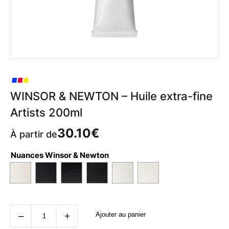
WINSOR & NEWTON – Huile extra-fine
Artists 200ml
30.10
€
À partir de
Nuances Winsor & Newton
quantité
‒
+
Ajouter au panier
de
WINSOR