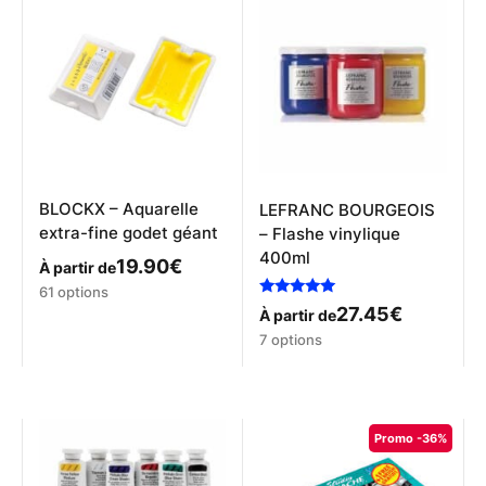
BLOCKX – Aquarelle
LEFRANC BOURGEOIS
extra-fine godet géant
– Flashe vinylique
400ml
19.90
€
À partir de
Ce
61 options
Note
produit
27.45
€
À partir de
5.00
a
Ce
sur 5
7 options
plusieurs
produit
variations.
a
Les
plusieurs
options
variations.
Promo -36%
peuvent
Les
être
options