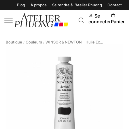
Blog
À propos
Se rendre à L’Atelier Phuong
Contact
Se
connecter
Panier
Boutique
Couleurs
WINSOR & NEWTON – Huile Extra-Fine Artists 200ml
/
/