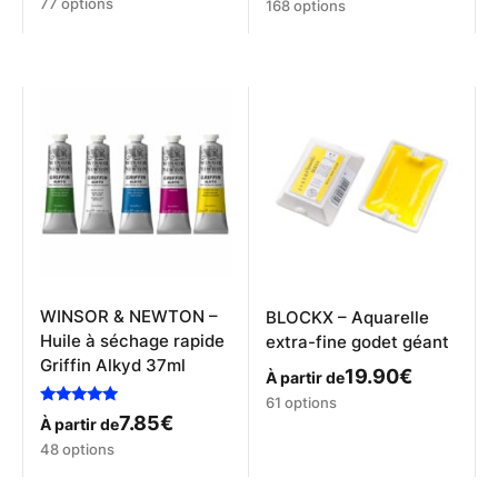
Ce
Ce
77 options
168 options
produit
produit
a
a
plusieurs
plusieurs
variations.
variations.
Les
Les
options
options
peuvent
peuvent
être
être
choisies
choisies
sur
sur
la
la
page
page
du
du
produit
produit
WINSOR & NEWTON –
BLOCKX – Aquarelle
Huile à séchage rapide
extra-fine godet géant
Griffin Alkyd 37ml
19.90
€
À partir de
Ce
61 options
Note
7.85
€
produit
À partir de
5.00
a
Ce
sur 5
48 options
plusieurs
produit
variations.
a