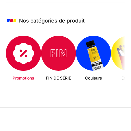
options
peuvent
être
choisies
Nos catégories de produit
sur
la
page
du
produit
Promotions
FIN DE SÉRIE
Couleurs
Enfa