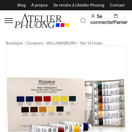
Blog
À propos
Se rendre à L’Atelier Phuong
Contact
Se
connecter
Panier
Boutique
Couleurs
WILLIAMSBURG – Set 13 Huiles Extra-Fines Collection Essentielle
/
/