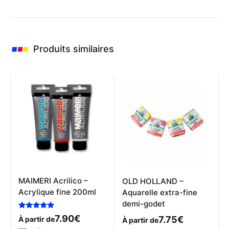
Produits similaires
MAIMERI Acrilico –
OLD HOLLAND –
Acrylique fine 200ml
Aquarelle extra-fine
demi-godet
Note
7.90
€
7.75
€
À partir de
À partir de
5.00
sur 5