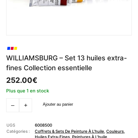
WILLIAMSBURG – Set 13 huiles extra-
fines Collection essentielle
252.00
€
Plus que 1 en stock
quantité
‒
+
Ajouter au panier
de
WILLIAMSBURG
–
Set
13
UGS
6008500
huiles
Catégories :
Coffrets & Sets De Peinture À L'huile
,
Couleurs
,
extra-
Huiles Extra-Fines
,
Peintures À L'huile