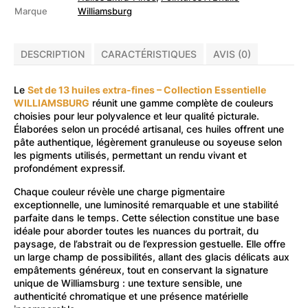
fines
Marque
Williamsburg
Collection
essentielle
DESCRIPTION
CARACTÉRISTIQUES
AVIS (0)
Le
Set de 13 huiles extra-fines – Collection Essentielle
WILLIAMSBURG
réunit une gamme complète de couleurs
choisies pour leur polyvalence et leur qualité picturale.
Élaborées selon un procédé artisanal, ces huiles offrent une
pâte authentique, légèrement granuleuse ou soyeuse selon
les pigments utilisés, permettant un rendu vivant et
profondément expressif.
Chaque couleur révèle une charge pigmentaire
exceptionnelle, une luminosité remarquable et une stabilité
parfaite dans le temps. Cette sélection constitue une base
idéale pour aborder toutes les nuances du portrait, du
paysage, de l’abstrait ou de l’expression gestuelle. Elle offre
un large champ de possibilités, allant des glacis délicats aux
empâtements généreux, tout en conservant la signature
unique de Williamsburg : une texture sensible, une
authenticité chromatique et une présence matérielle