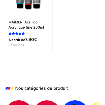
la
sur
page
la
du
page
produit
du
produit
MAIMERI Acrilico –
Acrylique fine 200ml
Note
7.90
€
À partir de
5.00
Ce
sur 5
77 options
produit
a
plusieurs
variations.
Les
options
peuvent
être
choisies
Nos catégories de produit
sur
la
page