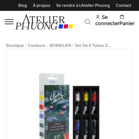
Blog
À propos
Se rendre à L’Atelier Phuong
Contact
Se
connecter
Panier
Boutique
Couleurs
SENNELIER – Set De 6 Tubes D’huile Extra-Fine 10ml – Nymphéas, Claude Monet
/
/