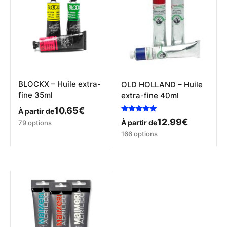
options
peuvent
être
choisies
sur
la
page
du
produit
BLOCKX – Huile extra-
OLD HOLLAND – Huile
fine 35ml
extra-fine 40ml
10.65
€
À partir de
Note
12.99
€
Ce
À partir de
79 options
5.00
produit
Ce
sur 5
166 options
a
produit
plusieurs
a
variations.
plusieurs
Les
variations.
options
Les
peuvent
options
être
peuvent
choisies
être
sur
choisies