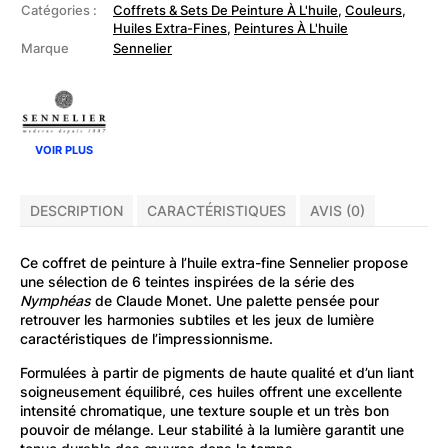
6
Catégories :
Coffrets & Sets De Peinture À L'huile
,
Couleurs
,
tubes
Huiles Extra-Fines
,
Peintures À L'huile
d'huile
Marque
Sennelier
extra-
fine
10ml
-
Nymphéas,
Claude
Monet
VOIR PLUS
DESCRIPTION
CARACTÉRISTIQUES
AVIS (0)
Ce coffret de peinture à l’huile extra-fine
Sennelier
propose
une sélection de 6 teintes inspirées de la série des
Nymphéas
de
Claude Monet
. Une palette pensée pour
retrouver les harmonies subtiles et les jeux de lumière
caractéristiques de l’impressionnisme.
Formulées à partir de pigments de haute qualité et d’un liant
soigneusement équilibré, ces huiles offrent une excellente
intensité chromatique, une texture souple et un très bon
pouvoir de mélange. Leur stabilité à la lumière garantit une