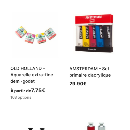
OLD HOLLAND –
AMSTERDAM – Set
Aquarelle extra-fine
primaire d’acrylique
demi-godet
29.90
€
7.75
€
À partir de
Ce
168 options
produit
a
plusieurs
variations.
Les