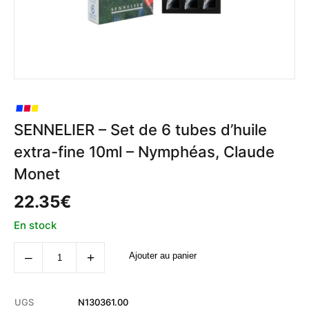
SENNELIER – Set de 6 tubes d’huile
extra-fine 10ml – Nymphéas, Claude
Monet
22.35
€
En stock
quantité
‒
+
Ajouter au panier
de
SENNELIER
-
Set
de
UGS
N130361.00