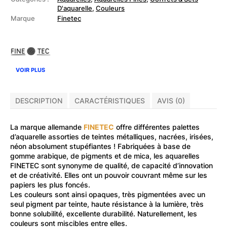
métalliques
D'aquarelle
,
Couleurs
-
Marque
Finetec
Couleurs
antiques
VOIR PLUS
DESCRIPTION
CARACTÉRISTIQUES
AVIS (0)
La marque allemande
FINETEC
offre différentes palettes
d’aquarelle assorties de teintes métalliques, nacrées, irisées,
néon absolument stupéfiantes ! Fabriquées à base de
gomme arabique, de pigments et de mica, les aquarelles
FINETEC sont synonyme de qualité, de capacité d’innovation
et de créativité. Elles ont un pouvoir couvrant même sur les
papiers les plus foncés.
Les couleurs sont ainsi opaques, très pigmentées avec un
seul pigment par teinte, haute résistance à la lumière, très
bonne solubilité, excellente durabilité. Naturellement, les
couleurs sont miscibles entre elles.