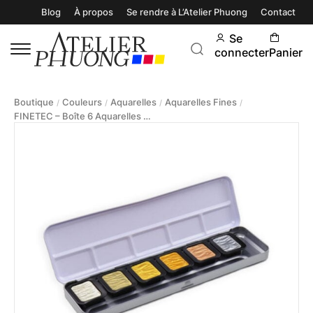
Blog
À propos
Se rendre à L’Atelier Phuong
Contact
Se
connecter
Panier
Boutique
Couleurs
Aquarelles
Aquarelles Fines
/
/
/
/
FINETEC – Boîte 6 Aquarelles Métalliques – Couleurs Antiques