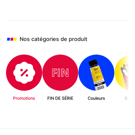
plusieurs
variations.
Les
options
peuvent
être
choisies
Nos catégories de produit
sur
la
page
du
produit
Promotions
FIN DE SÉRIE
Couleurs
Enfa