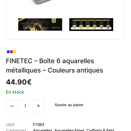
FINETEC – Boîte 6 aquarelles
métalliques – Couleurs antiques
44.90
€
En stock
quantité
‒
+
Ajouter au panier
de
FINETEC
-
Boîte
6
UGS
F7001
aquarelles
Catégories :
Aquarelles
,
Aquarelles Fines
,
Coffrets & Sets