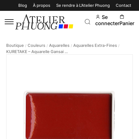
Blog
À propos
Se rendre à L’Atelier Phuong
Contact
Se
connecter
Panier
Boutique
Couleurs
Aquarelles
Aquarelles Extra-Fines
/
/
/
/
KURETAKE – Aquarelle Gansai Tambi