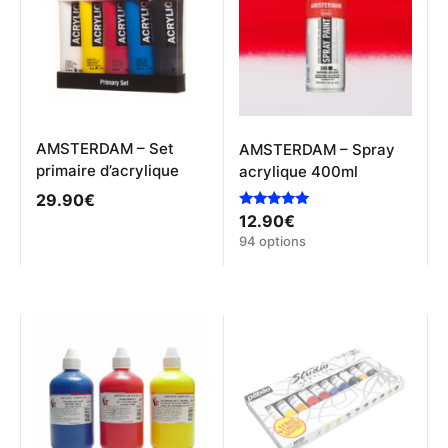
AMSTERDAM – Set
AMSTERDAM – Spray
primaire d’acrylique
acrylique 400ml
29.90
€
Note
12.90
€
5.00
Ce
94 options
sur 5
produit
a
plusieurs
variations.
Les
options
peuvent
être
choisies
sur