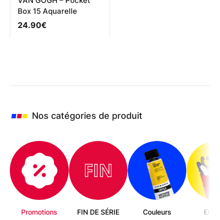
produit
VAN GOGH – Pocket
Box 15 Aquarelle
24.90
€
Nos catégories de produit
Promotions
FIN DE SÉRIE
Couleurs
Enfa