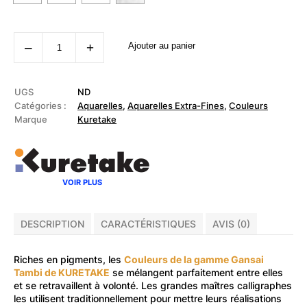
quantité
‒
+
Ajouter au panier
de
KURETAKE
-
Aquarelle
Gansai
UGS
ND
Tambi
Catégories :
Aquarelles
,
Aquarelles Extra-Fines
,
Couleurs
Marque
Kuretake
VOIR PLUS
DESCRIPTION
CARACTÉRISTIQUES
AVIS (0)
Riches en pigments, les
Couleurs de la gamme Gansai
Tambi de KURETAKE
se mélangent parfaitement entre elles
et se retravaillent à volonté. Les grandes maîtres calligraphes
les utilisent traditionnellement pour mettre leurs réalisations