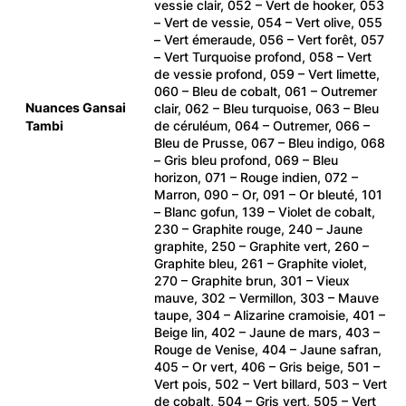
vessie clair, 052 – Vert de hooker, 053
– Vert de vessie, 054 – Vert olive, 055
– Vert émeraude, 056 – Vert forêt, 057
– Vert Turquoise profond, 058 – Vert
de vessie profond, 059 – Vert limette,
060 – Bleu de cobalt, 061 – Outremer
Nuances Gansai
clair, 062 – Bleu turquoise, 063 – Bleu
Tambi
de céruléum, 064 – Outremer, 066 –
Bleu de Prusse, 067 – Bleu indigo, 068
– Gris bleu profond, 069 – Bleu
horizon, 071 – Rouge indien, 072 –
Marron, 090 – Or, 091 – Or bleuté, 101
– Blanc gofun, 139 – Violet de cobalt,
230 – Graphite rouge, 240 – Jaune
graphite, 250 – Graphite vert, 260 –
Graphite bleu, 261 – Graphite violet,
270 – Graphite brun, 301 – Vieux
mauve, 302 – Vermillon, 303 – Mauve
taupe, 304 – Alizarine cramoisie, 401 –
Beige lin, 402 – Jaune de mars, 403 –
Rouge de Venise, 404 – Jaune safran,
405 – Or vert, 406 – Gris beige, 501 –
Vert pois, 502 – Vert billard, 503 – Vert
de cobalt, 504 – Gris vert, 505 – Vert