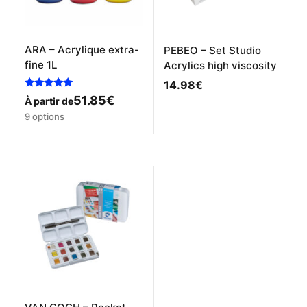
la
page
du
produit
ARA – Acrylique extra-
PEBEO – Set Studio
fine 1L
Acrylics high viscosity
14.98
€
Note
51.85
€
À partir de
5.00
Ce
sur 5
9 options
produit
a
plusieurs
variations.
Les
options
peuvent
être
choisies
sur
la
page
du