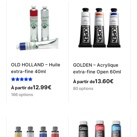
OLD HOLLAND – Huile
GOLDEN – Acrylique
extra-fine 40ml
extra-fine Open 60ml
13.60
€
À partir de
Note
12.99
€
À partir de
Ce
80 options
5.00
Ce
sur 5
produit
166 options
produit
a
a
plusieurs
plusieurs
variations.
variations.
Les
Les
options
options
peuvent