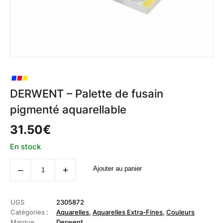
DERWENT – Palette de fusain
pigmenté aquarellable
31.50
€
En stock
quantité
‒
+
Ajouter au panier
de
DERWENT
-
Palette
de
UGS
2305872
fusain
Catégories :
Aquarelles
,
Aquarelles Extra-Fines
,
Couleurs
pigmenté
Marque
Derwent