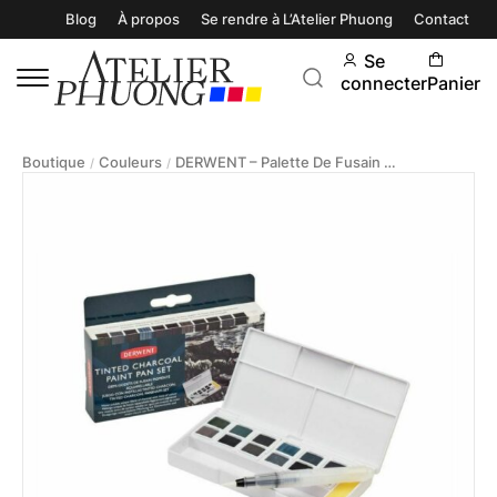
Blog
À propos
Se rendre à L’Atelier Phuong
Contact
Se
connecter
Panier
Boutique
Couleurs
DERWENT – Palette De Fusain Pigmenté Aquarellable
/
/