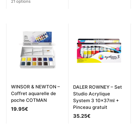
Ce
21 options
sur 5
produit
produit
a
a
plusieurs
plusieurs
variations.
variations.
Les
Les
options
options
peuvent
peuvent
être
être
choisies
choisies
sur
sur
la
la
page
page
du
du
produit
produit
WINSOR & NEWTON –
DALER ROWNEY – Set
Coffret aquarelle de
Studio Acrylique
poche COTMAN
System 3 10x37ml +
Pinceau gratuit
19.95
€
35.25
€