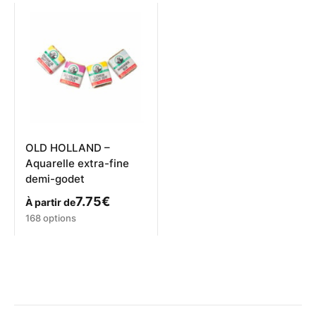
OLD HOLLAND –
Aquarelle extra-fine
demi-godet
7.75
€
À partir de
Ce
168 options
produit
a
plusieurs
variations.
Les
options
peuvent