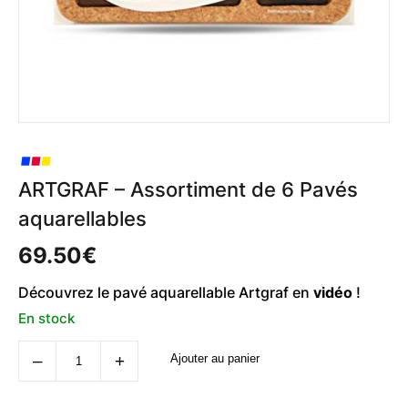
ARTGRAF – Assortiment de 6 Pavés
aquarellables
69.50
€
Découvrez le pavé aquarellable Artgraf en
vidéo
!
En stock
quantité
‒
+
Ajouter au panier
de
ARTGRAF
-
Assortiment