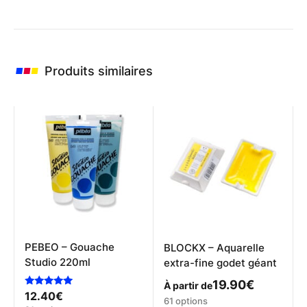
Produits similaires
PEBEO – Gouache
BLOCKX – Aquarelle
Studio 220ml
extra-fine godet géant
19.90
€
À partir de
Note
12.40
€
Ce
61 options
5.00