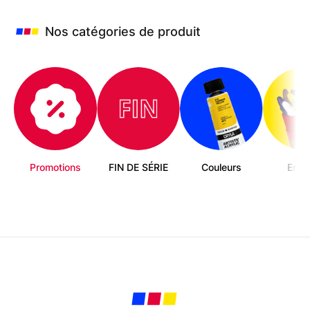
être
choisies
Nos catégories de produit
sur
la
page
du
produit
Promotions
FIN DE SÉRIE
Couleurs
Enfa