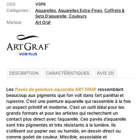
de
UGS
VSP6
6
Catégories :
Aquarelles
,
Aquarelles Extra-Fines
,
Coffrets &
Pavés
Sets D'aquarelle
,
Couleurs
aquarellables
Marque
Art Graf
VOIR PLUS
DESCRIPTION
CARACTÉRISTIQUES
AVIS (0)
Les
Pavés de peinture aquarelle ART GRAF
ressemblent
beaucoup aux pigments que l’on voit dans l’art pariétal et
rupestre. C’est une peinture aquarelle qui rassemble à la fois
un aspect primitif et moderne. C’est un outil idéal pour les
grands formats et pour les artistes qui recherchent un
contact plus direct avec l’aquarelle. Ces pavés d’aquarelle
sont très pigmentés et très résistants à la lumière. Ils
s’utilisent sur papier sec ou humide, en dessin direct ou
comme godet de couleur. Miscible, associable et