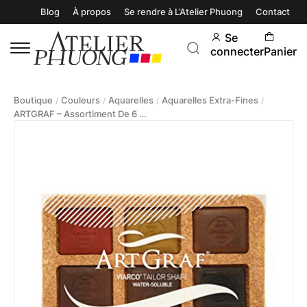
Blog
À propos
Se rendre à L’Atelier Phuong
Contact
Se
connecter
Panier
Boutique
Couleurs
Aquarelles
Aquarelles Extra-Fines
/
/
/
/
ARTGRAF – Assortiment De 6 Pavés Aquarellables