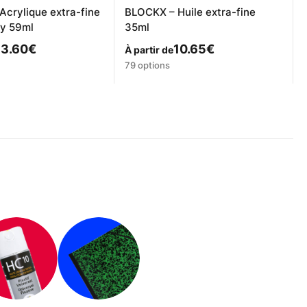
crylique extra-fine
BLOCKX – Huile extra-fine
y 59ml
35ml
13.60
€
10.65
€
À partir de
Ce
79 options
produit
a
plusieurs
.
variations.
Les
options
peuvent
être
choisies
sur
la
page
du
produit