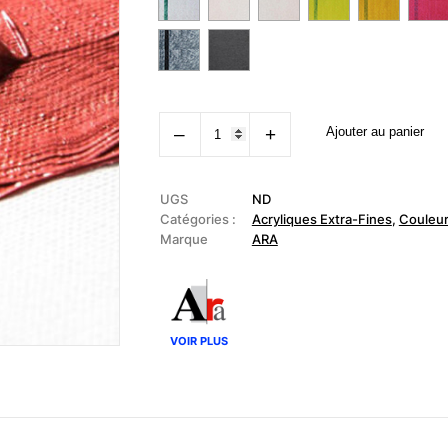
quantité
‒
+
Ajouter au panier
de
ARA
-
Acrylique
extra-
UGS
ND
fine
Catégories :
Acryliques Extra-Fines
,
Couleu
Couleurs
Marque
ARA
Métalliques
500ml
VOIR PLUS