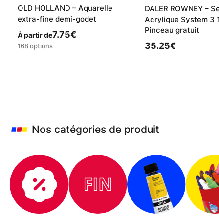
OLD HOLLAND – Aquarelle
DALER ROWNEY – Set
extra-fine demi-godet
Acrylique System 3 
Pinceau gratuit
7.75
€
À partir de
Ce
35.25
€
168 options
produit
a
plusieurs
variations.
Les
options
peuvent
être
Nos catégories de produit
choisies
sur
la
page
du
produit