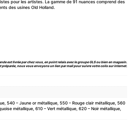
rtistes pour les artistes. La gamme de 91 nuances comprend des
ments des usines Old Holland.
de est livrée par chez vous, en point relais avec le groupe GLS ou bien en magasin.
 préparée, nous vous envoyons un lien par mail pour suivre votre colis sur internet.
ique, 540 – Jaune or métallique, 550 – Rouge clair métallique, 560
uoise métallique, 610 – Vert métallique, 620 – Noir métallique,