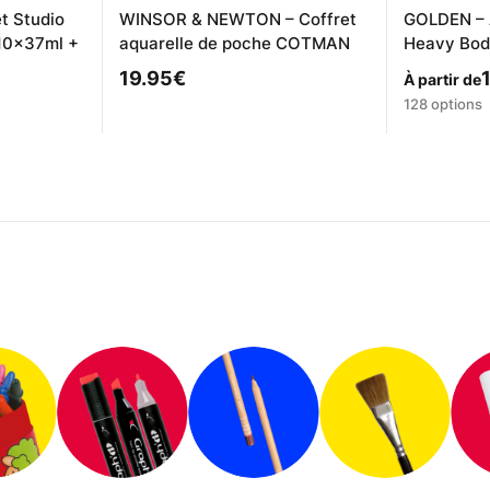
 Studio
WINSOR & NEWTON – Coffret
GOLDEN – A
10x37ml +
aquarelle de poche COTMAN
Heavy Bod
19.95
€
À partir de
Ce
128 options
produit
a
plusieurs
variations
Les
options
peuvent
être
choisies
sur
la
page
du
produit