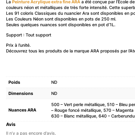
La
Peinture Acrylique extra fine ARA
a été conçue par l’École d
couleurs néon et métalliques de très forte intensité. Cette superb
Les 91 coloris
Classiques
du nuancier Ara sont disponibles en po
Les
Couleurs Néon
sont disponibles en pots de 250 ml.
Seules quelques nuances sont disponibles
en pot d’1L
.
Support : Tout support
Prix à l’unité.
Découvrez
tous les produits de la marque ARA
proposés par l’At
Poids
ND
Dimensions
ND
500 – Vert perle métallique, 510 – Bleu per
Nuances ARA
– Rouge foncé métallique, 570 – Magenta mé
630 – Blanc métallique, 640 – Carberundu
Avis
Il n’y a pas encore d’avis.