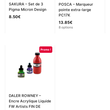
produit
SAKURA – Set de 3
POSCA – Marqueur
Pigma Micron Design
pointe extra-large
PC17K
8.50
€
13.85
€
Ce
8 options
produit
a
plusieurs
variations.
Promo !
Les
options
peuvent
être
choisies
sur
la
page
du
produit
DALER ROWNEY –
Encre Acrylique Liquide
FW Artists FIN DE