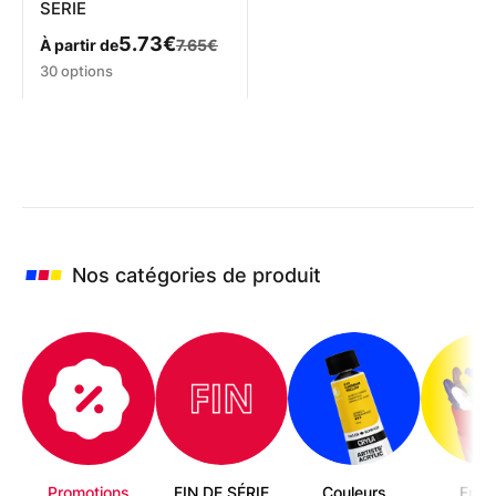
SERIE
5.73
€
À partir de
7.65
€
Ce
30 options
produit
a
plusieurs
variations.
Les
options
peuvent
être
choisies
Nos catégories de produit
sur
la
page
du
produit
Promotions
FIN DE SÉRIE
Couleurs
Enfa