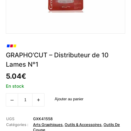
GRAPHO’CUT – Distributeur de 10
Lames N°1
5.04
€
En stock
quantité
‒
+
Ajouter au panier
de
GRAPHO'CUT
-
Distributeur
de
UGS
GXK41558
10
Catégories :
Arts Graphiques
,
Outils & Accessoires
,
Outils De
Lames
Coupe