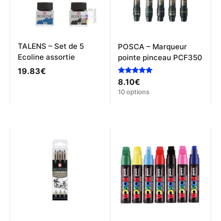
TALENS – Set de 5
POSCA – Marqueur
Ecoline assortie
pointe pinceau PCF350
19.83
€
Note
8.10
€
5.00
Ce
10 options
sur 5
produit
a
plusieurs
variations.
Les
options
peuvent
être
choisies
sur
la
page
du