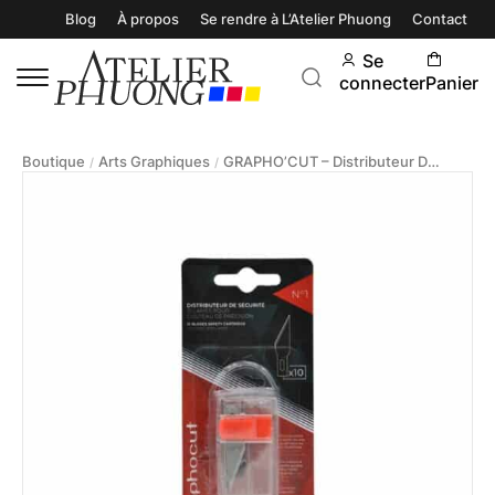
Blog
À propos
Se rendre à L’Atelier Phuong
Contact
Se
connecter
Panier
Boutique
Arts Graphiques
GRAPHO’CUT – Distributeur De 10 Lames N°1
/
/