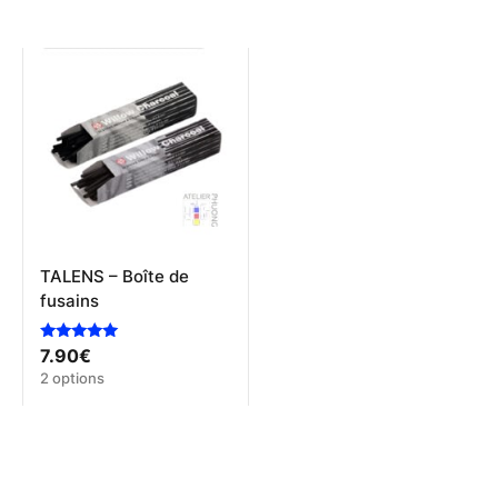
TALENS – Boîte de
fusains
Note
7.90
€
5.00
Ce
2 options
sur 5
produit
a
plusieurs
variations.
Les