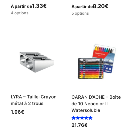
1.33
€
8.20
€
À partir de
À partir de
Ce
Ce
4 options
5 options
produit
produit
a
a
plusieurs
plusieurs
variations.
variations.
Les
Les
options
options
peuvent
peuvent
être
être
choisies
choisies
sur
sur
la
la
page
page
du
du
produit
produit
LYRA – Taille-Crayon
CARAN D’ACHE – Boîte
métal à 2 trous
de 10 Neocolor II
Watersoluble
1.06
€
Note
21.76
€
5.00
sur 5