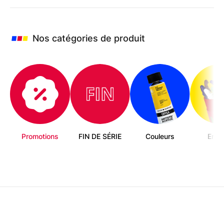
options
peuvent
être
choisies
Nos catégories de produit
sur
la
page
du
produit
Promotions
FIN DE SÉRIE
Couleurs
Enfa