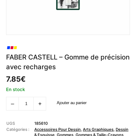
FABER CASTELL – Gomme de précision
avec recharges
7.85
€
En stock
quantité
‒
+
Ajouter au panier
de
FABER
CASTELL
-
Gomme
UGS
185610
de
Catégories :
Accessoires Pour Dessin
,
Arts Graphiques
,
Dessin
précision
& Esquisse
,
Gommes
,
Gommes & Taille-Crayons
,