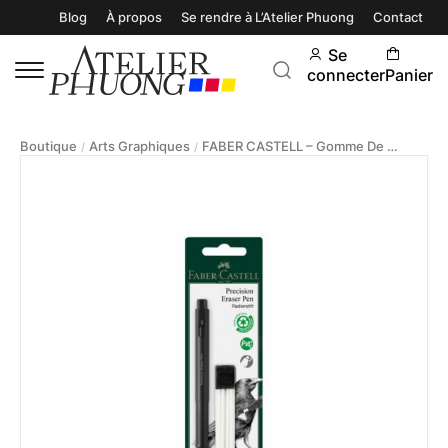
Blog
À propos
Se rendre à L’Atelier Phuong
Contact
Se
connecter
Panier
Boutique
Arts Graphiques
FABER CASTELL – Gomme De Précision Avec Recharges
/
/