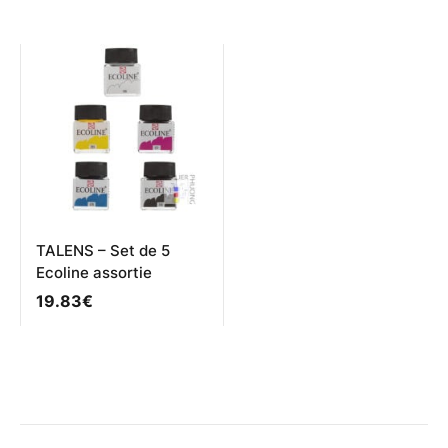
a
plusieurs
variations.
Les
options
peuvent
être
choisies
sur
la
page
du
produit
TALENS – Set de 5
Ecoline assortie
19.83
€