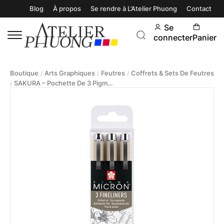
Blog
À propos
Se rendre à L’Atelier Phuong
Contact
Se
connecter
Panier
Boutique
Arts Graphiques
Feutres
Coffrets & Sets De Feutres
/
/
/
SAKURA – Pochette De 3 Pigma Micron
/