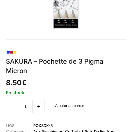
SAKURA – Pochette de 3 Pigma
Micron
8.50
€
En stock
quantité
‒
+
Ajouter au panier
de
SAKURA
-
Pochette
de
UGS
POXSDK-3
3
Catégories :
Arts Graphiques
,
Coffrets & Sets De Feutres
,