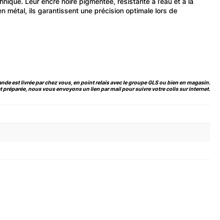
chnique. Leur encre noire pigmentée, résistante à l’eau et à la
en métal, ils garantissent une précision optimale lors de
de est livrée par chez vous, en point relais avec le groupe GLS ou bien en magasin.
 préparée, nous vous envoyons un lien par mail pour suivre votre colis sur internet.