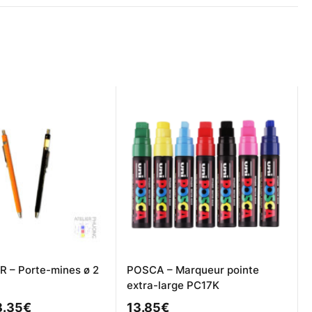
R – Porte-mines ø 2
POSCA – Marqueur pointe
extra-large PC17K
8.35
€
13.85
€