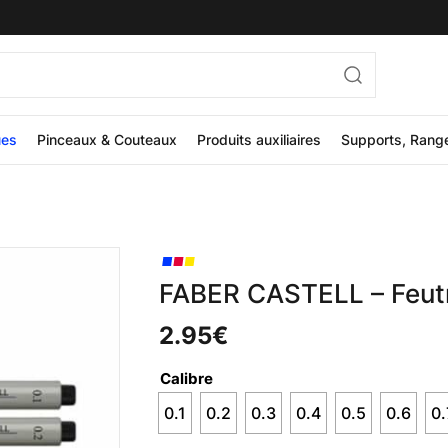
ues
Pinceaux & Couteaux
Produits auxiliaires
Supports, Rang
FABER CASTELL – Feutr
2.95
€
Calibre
0.1
0.2
0.3
0.4
0.5
0.6
0.