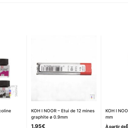
coline
KOH I NOOR – Etui de 12 mines
KOH I NOO
graphite ø 0.9mm
mm
1.95
€
À partir de