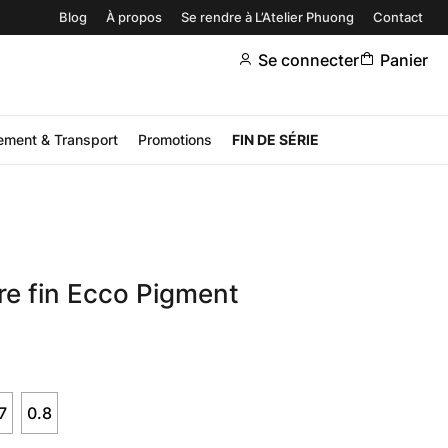
Blog
À propos
Se rendre à L’Atelier Phuong
Contact
Se connecter
Panier
ement & Transport
Promotions
FIN DE SÉRIE
e fin Ecco Pigment
7
0.8