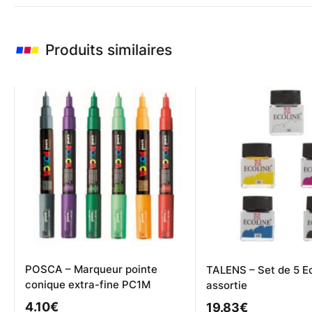
Produits similaires
POSCA – Marqueur pointe
TALENS – Set de 5 E
conique extra-fine PC1M
assortie
4.10
€
19.83
€