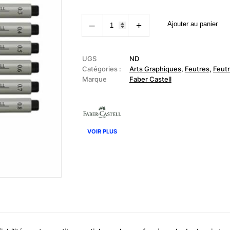
quantité
‒
+
Ajouter au panier
de
FABER
CASTELL
-
Feutre
UGS
ND
fin
Catégories :
Arts Graphiques
,
Feutres
,
Feut
Ecco
Marque
Faber Castell
Pigment
VOIR PLUS