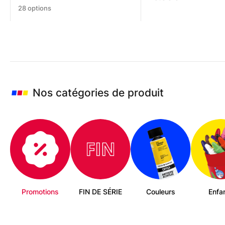
Ce
28 options
produit
a
plusieurs
variations.
Les
options
peuvent
être
Nos catégories de produit
choisies
sur
la
page
du
produit
Promotions
FIN DE SÉRIE
Couleurs
Enfa