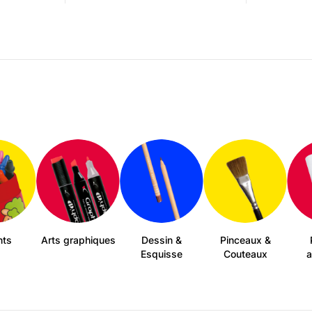
a
plusieurs
variations.
Les
options
peuvent
être
choisies
sur
la
page
du
produit
nts
Arts graphiques
Dessin &
Pinceaux &
Esquisse
Couteaux
a