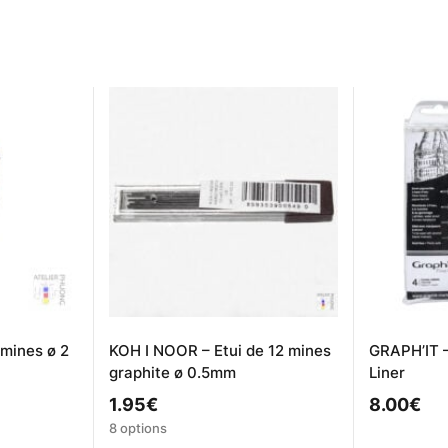
mines ø 2
KOH I NOOR – Etui de 12 mines
GRAPH’IT –
graphite ø 0.5mm
Liner
1.95
€
8.00
€
Ce
8 options
produit