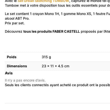
Avec le
Set Urban Sketching TOMBOW
, capturez le monde tel q
Tombow met à votre disposition tous les outils essentiels pour 
Le set contient 1 crayon Mono 1H, 1 gomme Mono XS, 1 feutre Fud
alcool ABT Pro.
Prix par set.
Découvrez
tous les produits FABER CASTELL
proposés par l’Ate
Poids
315 g
Dimensions
23 × 11 × 4.5 cm
Avis
Il n’y a pas encore d’avis.
Seuls les clients connectés ayant acheté ce produit ont la possibil