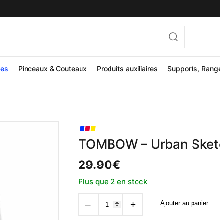
ues
Pinceaux & Couteaux
Produits auxiliaires
Supports, Rang
TOMBOW – Urban Sketc
29.90
€
Plus que 2 en stock
quantité
‒
+
Ajouter au panier
de
TOMBOW