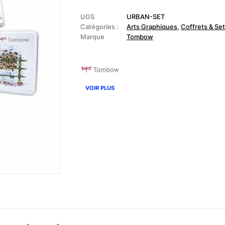
-
Urban
Sketching
UGS
URBAN-SET
Set
Catégories :
Arts Graphiques
,
Coffrets & Se
Marque
Tombow
VOIR PLUS