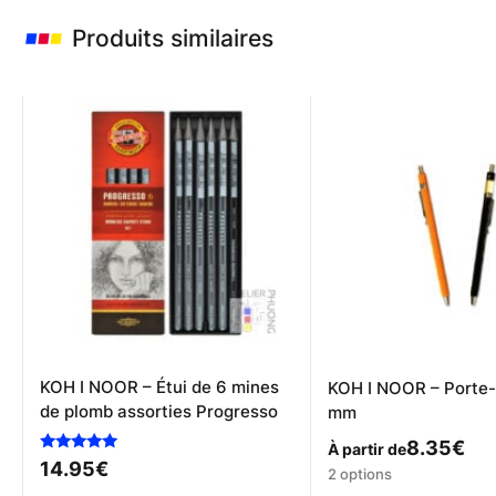
Produits similaires
KOH I NOOR – Étui de 6 mines
KOH I NOOR – Porte-
de plomb assorties Progresso
mm
8.35
€
À partir de
Note
14.95
€
Ce
2 options
5.00
sur 5
produit