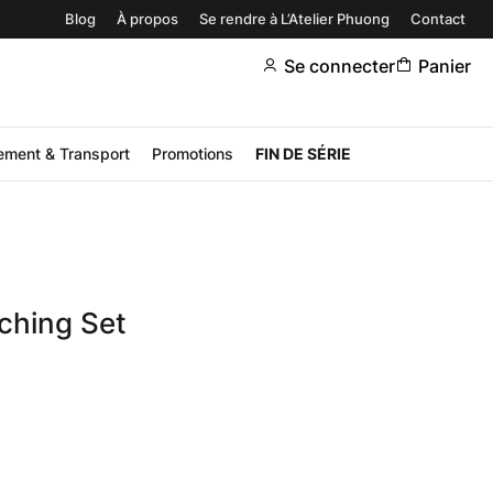
Blog
À propos
Se rendre à L’Atelier Phuong
Contact
Se connecter
Panier
ement & Transport
Promotions
FIN DE SÉRIE
hing Set