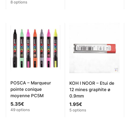
Ce
8 options
produit
produit
a
a
plusieurs
plusieurs
variations.
variations.
Les
Les
options
options
peuvent
peuvent
être
être
choisies
choisies
sur
sur
la
la
page
page
du
du
produit
produit
POSCA – Marqueur
KOH I NOOR – Etui de
pointe conique
12 mines graphite ø
moyenne PC5M
0.9mm
5.35
€
1.95
€
Ce
Ce
49 options
5 options
produit
produit
a
a
plusieurs
plusieurs