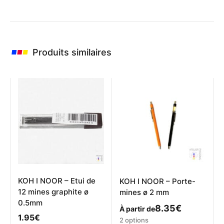
Produits similaires
KOH I NOOR – Etui de
KOH I NOOR – Porte-
12 mines graphite ø
mines ø 2 mm
0.5mm
8.35
€
À partir de
1.95
€
Ce
2 options