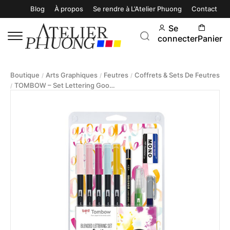
Blog
À propos
Se rendre à L’Atelier Phuong
Contact
Se
connecter
Panier
Boutique
Arts Graphiques
Feutres
Coffrets & Sets De Feutres
/
/
/
TOMBOW – Set Lettering Good Vibes
/