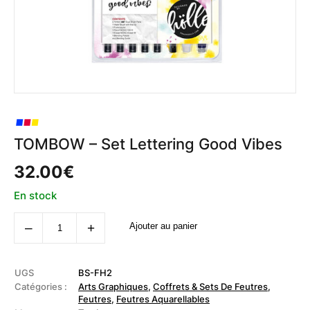
TOMBOW – Set Lettering Good Vibes
32.00
€
En stock
quantité
‒
+
Ajouter au panier
de
TOMBOW
-
Set
Lettering
UGS
BS-FH2
Good
Catégories :
Arts Graphiques
,
Coffrets & Sets De Feutres
,
Vibes
Feutres
,
Feutres Aquarellables