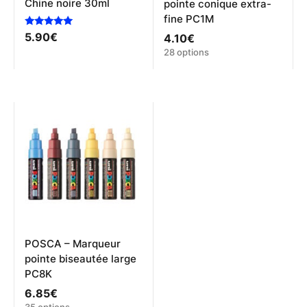
Chine noire 30ml
pointe conique extra-
fine PC1M
Note
5.90
€
4.10
€
5.00
Ce
28 options
sur 5
produit
a
plusieurs
variations.
Les
options
peuvent
être
choisies
sur
la
page
du
produit
POSCA – Marqueur
pointe biseautée large
PC8K
6.85
€
Ce