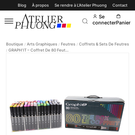
Blog
À propos
Se rendre à L’Atelier Phuong
Contact
Se
connecter
Panier
Boutique
Arts Graphiques
Feutres
Coffrets & Sets De Feutres
/
/
/
GRAPH’IT – Coffret De 80 Feutres À Alcool
/