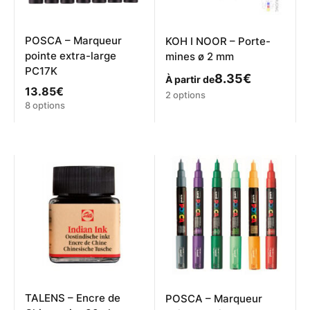
POSCA – Marqueur
KOH I NOOR – Porte-
pointe extra-large
mines ø 2 mm
PC17K
8.35
€
À partir de
13.85
€
Ce
2 options
Ce
8 options
produit
produit
a
a
plusieurs
plusieurs
variations.
variations.
Les
Les
options
options
peuvent
peuvent
être
être
choisies
choisies
sur
sur
la
la
page
page
du
du
produit
produit
TALENS – Encre de
POSCA – Marqueur