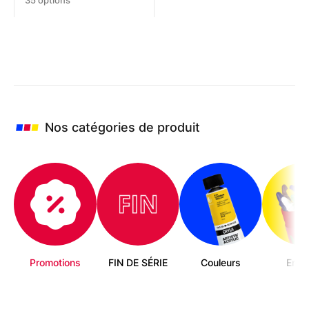
35 options
produit
a
plusieurs
variations.
Les
options
peuvent
être
choisies
Nos catégories de produit
sur
la
page
du
produit
Promotions
FIN DE SÉRIE
Couleurs
Enfa