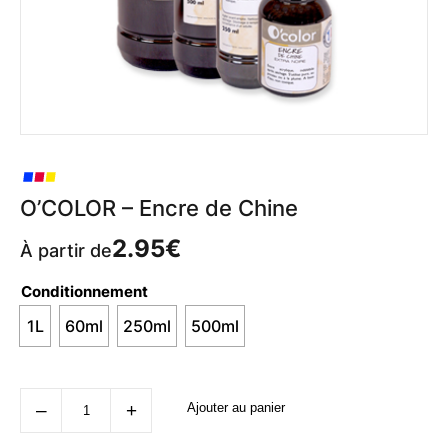
O’COLOR – Encre de Chine
2.95
€
À partir de
Conditionnement
1L
60ml
250ml
500ml
quantité
‒
+
Ajouter au panier
de
O'COLOR
-