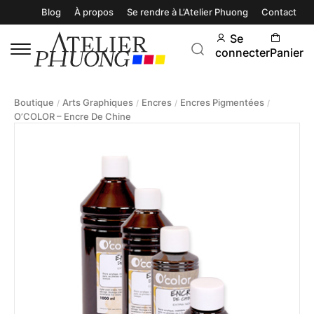
Blog
À propos
Se rendre à L’Atelier Phuong
Contact
Se
connecter
Panier
Boutique
Arts Graphiques
Encres
Encres Pigmentées
/
/
/
/
O’COLOR – Encre De Chine