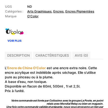
Encre
de
UGS
ND
Chine
Catégories :
Arts Graphiques
,
Encres
,
Encres Pigmentées
Marque
O’Color
VOIR PLUS
DESCRIPTION
CARACTÉRISTIQUES
AVIS (0)
L’
Encre de Chine O’Color
est une encre extra noire. Cette
encre acrylique est indélébile après séchage. Elle s’utilise
pure au pinceau ou à la plume.
A base d’eau, non toxique.
Disponible en flacon de 60ml, 500ml , 1l et 2,5l.
Prix à l’unité.
Votre commande est livrée par Colissimo avec le groupe La Poste, en point
relais avec Mondial Relay ou bien en magasin.
Une fois votre commande validée et préparée, nous vous envoyons un lien par