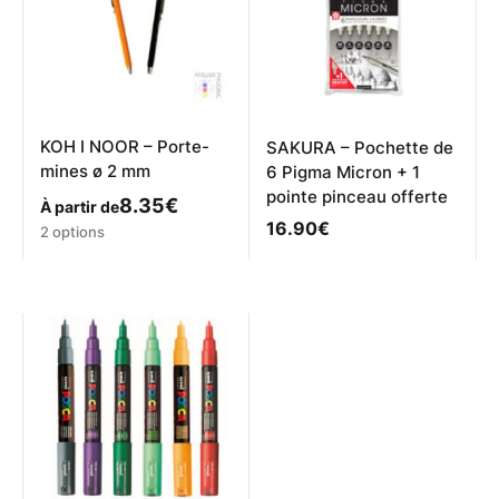
être
choisies
sur
la
page
du
produit
KOH I NOOR – Porte-
SAKURA – Pochette de
mines ø 2 mm
6 Pigma Micron + 1
pointe pinceau offerte
8.35
€
À partir de
16.90
€
Ce
2 options
produit
a
plusieurs
variations.
Les
options
peuvent
être
choisies
sur
la
page