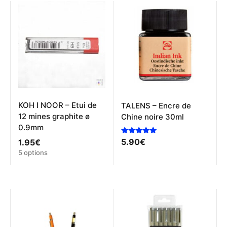
KOH I NOOR – Etui de
TALENS – Encre de
12 mines graphite ø
Chine noire 30ml
0.9mm
Note
5.90
€
1.95
€
5.00
Ce
5 options
sur 5
produit
a
plusieurs
variations.
Les
options
peuvent