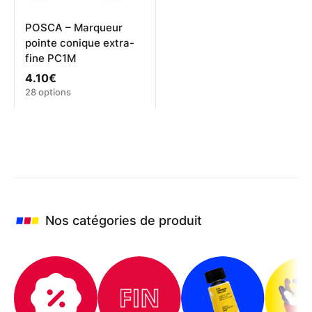
du
produit
POSCA – Marqueur
pointe conique extra-
fine PC1M
4.10
€
Ce
28 options
produit
a
plusieurs
variations.
Les
options
peuvent
être
choisies
Nos catégories de produit
sur
la
page
du
produit