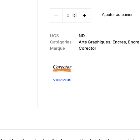
quantité
‒
+
Ajouter au panier
de
CORECTOR
-
Encre
de
UGS
ND
Chine
Catégories :
Arts Graphiques
,
Encres
,
Encre
Marque
Corector
VOIR PLUS