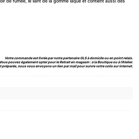
ir de fumée, le liant de la gomme laque et contient aussi des
Votre commande est livrée par notre partenaire GLS à domicile ou en point relais.
Vous pouvez également opter pour le Retrait en magasin : à la Boutique ou à l’Atelier.
 préparée, nous vous envoyons un lien par mail pour suivre votre colis sur internet.