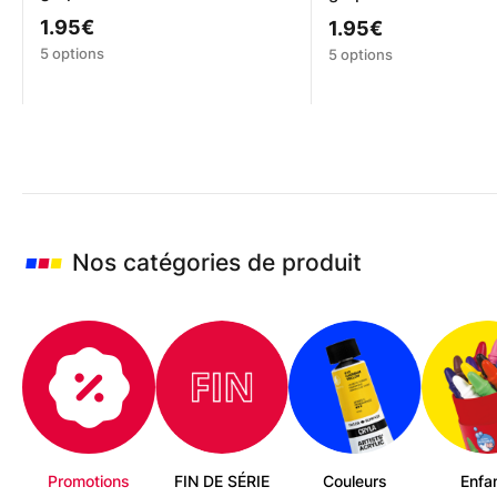
1.95
€
1.95
€
Ce
Ce
5 options
5 options
produit
produit
a
a
plusieurs
plusieurs
variations.
variations.
Les
Les
options
options
peuvent
peuvent
être
être
choisies
choisies
Nos catégories de produit
sur
sur
la
la
page
page
du
du
produit
produit
Promotions
FIN DE SÉRIE
Couleurs
Enfa