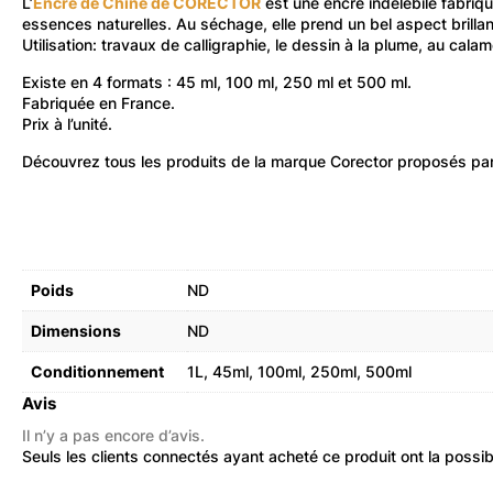
L’
Encre de Chine de CORECTOR
est une encre indélébile fabriq
essences naturelles. Au séchage, elle prend un bel aspect brillan
Utilisation: travaux de calligraphie, le dessin à la plume, au cala
Existe en 4 formats : 45 ml, 100 ml, 250 ml et 500 ml.
Fabriquée en France.
Prix à l’unité.
Découvrez
tous les produits de la marque Corector
proposés par 
Poids
ND
Dimensions
ND
Conditionnement
1L
,
45ml
,
100ml
,
250ml
,
500ml
Avis
Il n’y a pas encore d’avis.
Seuls les clients connectés ayant acheté ce produit ont la possibil