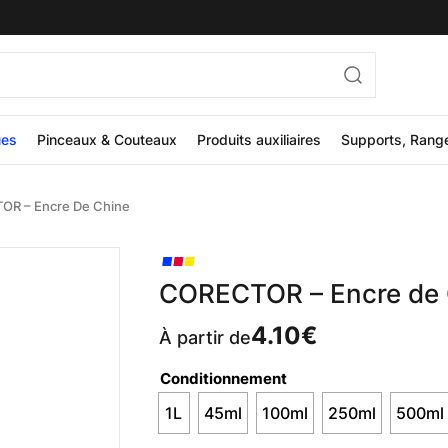
ues
Pinceaux & Couteaux
Produits auxiliaires
Supports, Rang
R – Encre De Chine
CORECTOR – Encre de 
4.10
€
À partir de
Conditionnement
1L
45ml
100ml
250ml
500ml