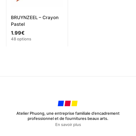
BRUYNZEEL – Crayon
Pastel
1.99
€
Ce
48 options
produit
a
plusieurs
variations.
Les
options
peuvent
être
choisies
sur
la
page
Atelier Phuong, une entreprise familiale d’encadrement
du
professionnel et de fournitures beaux arts.
produit
En savoir plus