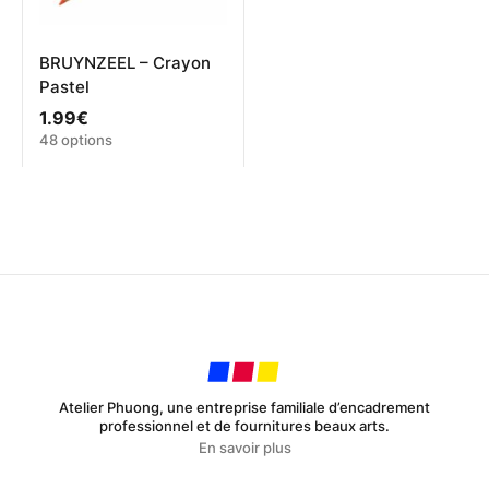
BRUYNZEEL – Crayon
Pastel
1.99
€
Ce
48 options
produit
a
plusieurs
variations.
Les
options
peuvent
être
choisies
sur
la
page
Atelier Phuong, une entreprise familiale d’encadrement
du
professionnel et de fournitures beaux arts.
produit
En savoir plus