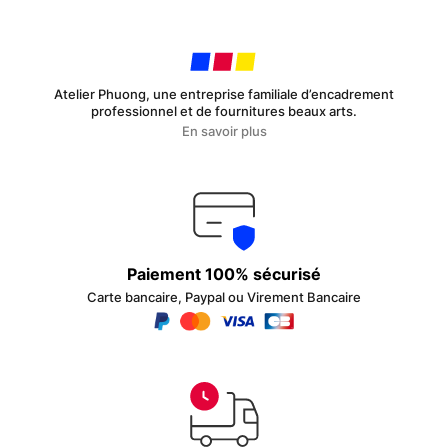
être
être
choisies
choisies
sur
sur
la
la
page
page
Atelier Phuong, une entreprise familiale d’encadrement
du
du
professionnel et de fournitures beaux arts.
produit
produit
En savoir plus
Paiement 100% sécurisé
Carte bancaire, Paypal ou Virement Bancaire