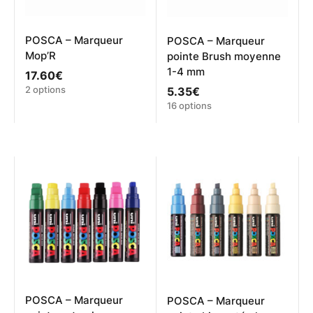
POSCA – Marqueur
POSCA – Marqueur
Mop’R
pointe Brush moyenne
1-4 mm
17.60
€
Ce
2 options
5.35
€
produit
Ce
16 options
a
produit
plusieurs
a
variations.
plusieurs
Les
variations.
options
Les
peuvent
options
être
peuvent
choisies
être
sur
choisies
la
sur
page
la
du
page
produit
du
produit
POSCA – Marqueur
POSCA – Marqueur