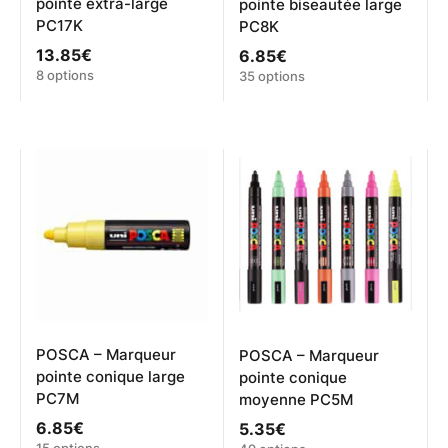
pointe extra-large
pointe biseautée large
PC17K
PC8K
13.85
€
6.85
€
Ce
Ce
8 options
35 options
produit
produit
a
a
plusieurs
plusieurs
variations.
variations.
Les
Les
options
options
peuvent
peuvent
être
être
choisies
choisies
sur
sur
la
la
page
page
du
du
produit
produit
POSCA – Marqueur
POSCA – Marqueur
pointe conique large
pointe conique
PC7M
moyenne PC5M
6.85
€
5.35
€
Ce
Ce
15 options