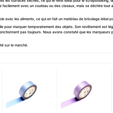
es les surfaces sèches, ce qui le rend idéal pour le scrapbooking, la
pe facilement avec un couteau ou des ciseaux, mais se déchire tout auss
 avec les aliments, ce qui en fait un matériau de bricolage idéal po
tile pour marquer temporairement des objets. Son revêtement est lég
 ne fonctionnent pas toujours. Nous avons constaté que les marqueurs p
ité sur le marché.