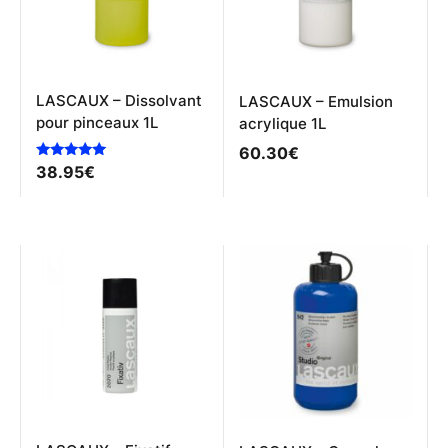
choisies
sur
la
page
du
produit
LASCAUX – Dissolvant
LASCAUX – Emulsion
pour pinceaux 1L
acrylique 1L
60.30
€
Note
38.95
€
5.00
sur 5