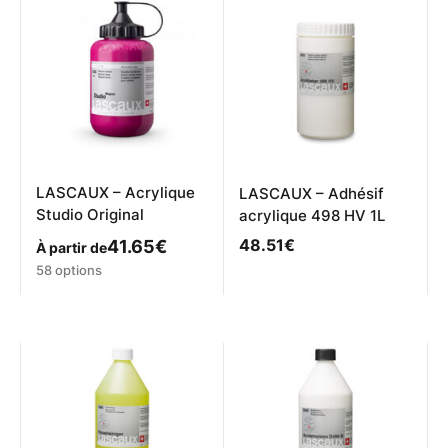
Les
Les
options
options
peuvent
peuvent
être
être
choisies
choisies
sur
sur
la
la
page
page
du
du
produit
produit
LASCAUX – Acrylique
LASCAUX – Adhésif
Studio Original
acrylique 498 HV 1L
48.51
€
41.65
€
À partir de
Ce
58 options
produit
a
plusieurs
variations.
Les
options
peuvent
être