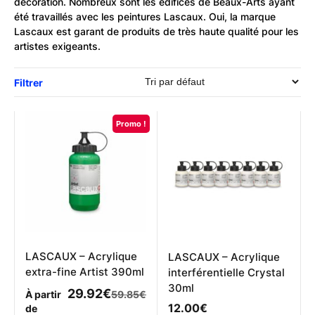
décoration. Nombreux sont les édifices de Beaux-Arts ayant
été travaillés avec les peintures Lascaux. Oui, la marque
Lascaux est garant de produits de très haute qualité pour les
artistes exigeants.
Filtrer
Promo !
LASCAUX – Acrylique
LASCAUX – Acrylique
extra-fine Artist 390ml
interférentielle Crystal
30ml
29.92
€
À partir
59.85
€
12.00
€
de