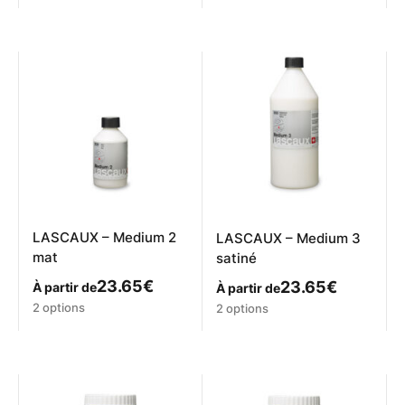
produit
a
plusieurs
variations.
Les
options
peuvent
être
choisies
sur
la
page
du
produit
LASCAUX – Medium 2
LASCAUX – Medium 3
mat
satiné
23.65
€
23.65
€
À partir de
À partir de
Ce
Ce
2 options
2 options
produit
produit
a
a
plusieurs
plusieurs
variations.
variations.
Les
Les