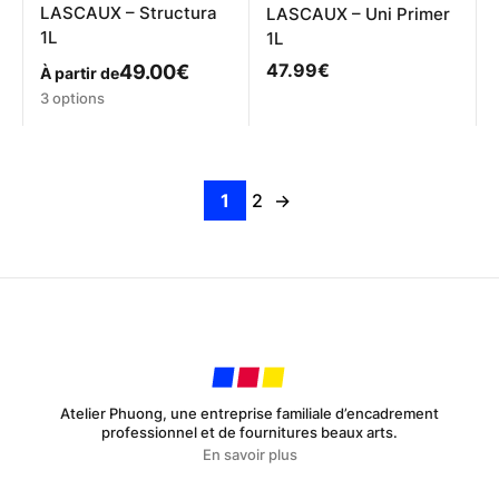
produit
LASCAUX – Structura
LASCAUX – Uni Primer
1L
1L
47.99
€
49.00
€
À partir de
Ce
3 options
produit
a
plusieurs
variations.
1
2
→
Les
options
peuvent
être
choisies
sur
la
page
du
produit
Atelier Phuong, une entreprise familiale d’encadrement
professionnel et de fournitures beaux arts.
En savoir plus