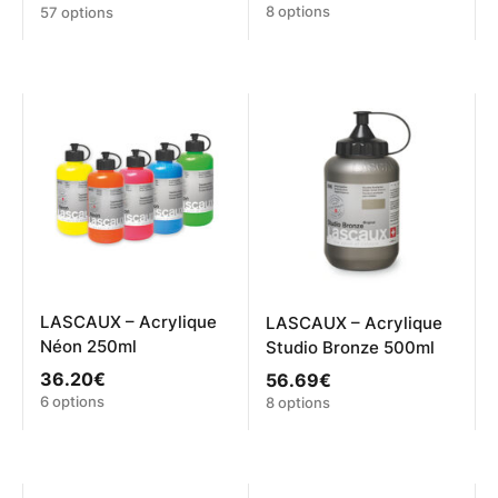
Ce
Ce
8 options
57 options
produit
produit
a
a
plusieurs
plusieurs
variations.
variations.
Les
Les
options
options
peuvent
peuvent
être
être
choisies
choisies
sur
sur
la
la
page
page
du
du
produit
produit
LASCAUX – Acrylique
LASCAUX – Acrylique
Néon 250ml
Studio Bronze 500ml
36.20
€
56.69
€
Ce
Ce
6 options
8 options
produit
produit
a
a
plusieurs
plusieurs
variations.
variations.