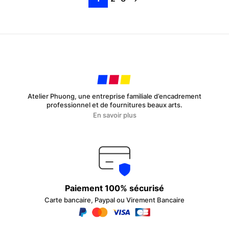
Les
Les
options
options
peuvent
peuvent
être
être
choisies
choisies
sur
sur
la
la
page
page
du
du
produit
produit
Atelier Phuong, une entreprise familiale d’encadrement
professionnel et de fournitures beaux arts.
En savoir plus
Paiement 100% sécurisé
Carte bancaire, Paypal ou Virement Bancaire