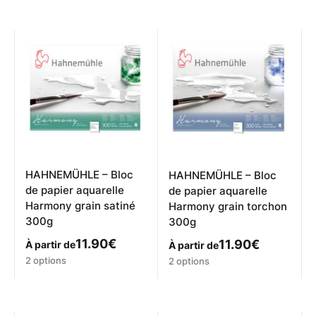
a
plusieurs
variations.
Les
options
peuvent
être
choisies
sur
la
page
du
produit
HAHNEMÜHLE – Bloc
HAHNEMÜHLE – Bloc
de papier aquarelle
de papier aquarelle
Harmony grain satiné
Harmony grain torchon
300g
300g
11.90
€
11.90
€
À partir de
À partir de
Ce
Ce
2 options
2 options
produit
produit
a
a
plusieurs
plusieurs
variations.