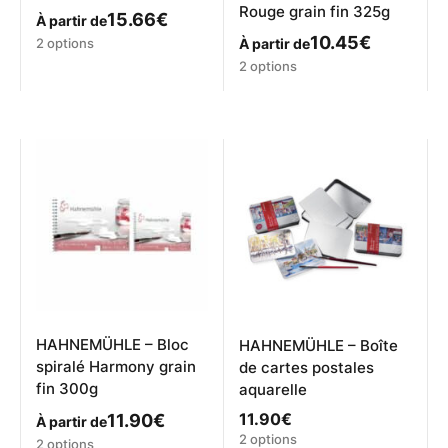
Rouge grain fin 325g
15.66
€
À partir de
Ce
10.45
€
2 options
À partir de
produit
Ce
2 options
a
produit
plusieurs
a
variations.
plusieurs
Les
variations.
options
Les
peuvent
options
être
peuvent
choisies
être
sur
choisies
la
sur
page
la
du
page
produit
du
produit
HAHNEMÜHLE – Bloc
HAHNEMÜHLE – Boîte
spiralé Harmony grain
de cartes postales
fin 300g
aquarelle
11.90
€
11.90
€
À partir de
Ce
2 options
Ce
2 options