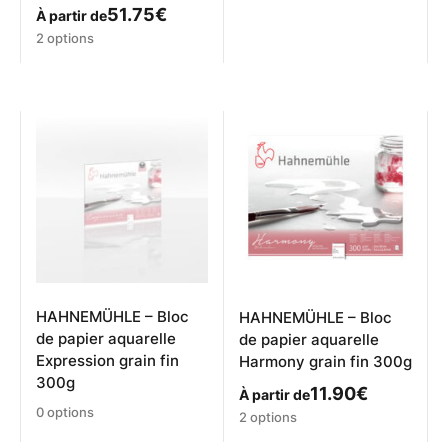
51.75
€
À partir de
Ce
2 options
produit
a
plusieurs
variations.
Les
options
peuvent
être
choisies
sur
la
page
du
produit
HAHNEMÜHLE – Bloc
HAHNEMÜHLE – Bloc
de papier aquarelle
de papier aquarelle
Expression grain fin
Harmony grain fin 300g
300g
11.90
€
À partir de
0 options
Ce
2 options
produit