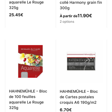
aquarelle Le Rouge
collé Harmony grain fin
325g
300g
25.45
€
11.90
€
À partir de
Ce
2 options
produit
a
plusieurs
variations.
Les
options
peuvent
être
choisies
sur
la
page
du
produit
HAHNEMÜHLE – Bloc
HAHNEMÜHLE – Bloc
de 100 feuilles
de Cartes postales
aquarelle Le Rouge
croquis A6 190g/m2
325g
6.70
€