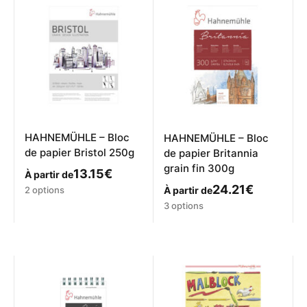
variations.
Les
Les
options
options
peuvent
peuvent
être
être
choisies
choisies
sur
sur
la
la
page
page
du
du
produit
produit
HAHNEMÜHLE – Bloc
HAHNEMÜHLE – Bloc
de papier Bristol 250g
de papier Britannia
grain fin 300g
13.15
€
À partir de
Ce
24.21
€
2 options
À partir de
produit
Ce
3 options
a
produit
plusieurs
a
variations.
plusieurs
Les
variations.
options
Les
peuvent
options
être
peuvent