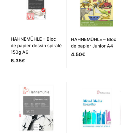
choisies
être
sur
choisies
la
sur
page
la
du
page
produit
du
produit
HAHNEMÜHLE – Bloc
HAHNEMÜHLE – Bloc
de papier dessin spiralé
de papier Junior A4
150g A6
4.50
€
6.35
€