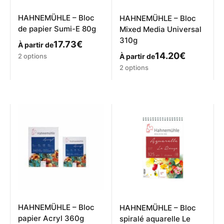
HAHNEMÜHLE – Bloc
HAHNEMÜHLE – Bloc
de papier Sumi-E 80g
Mixed Media Universal
310g
17.73
€
À partir de
Ce
14.20
€
2 options
À partir de
produit
Ce
2 options
a
produit
plusieurs
a
variations.
plusieurs
Les
variations.
options
Les
peuvent
options
être
peuvent
choisies
être
sur
choisies
la
sur
page
la
du
page
produit
du
produit
HAHNEMÜHLE – Bloc
HAHNEMÜHLE – Bloc
papier Acryl 360g
spiralé aquarelle Le