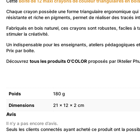
Cette
Boîte de 12 maxi crayons de couleur triangulaires en bo
Chaque crayon possède une forme triangulaire ergonomique qui fac
résistante et riche en pigments, permet de réaliser des tracés 
Fabriqués en bois naturel, ces crayons sont robustes, faciles à t
stimuler la créativité.
Un indispensable pour les enseignants, ateliers pédagogiques et
Prix par boite.
Découvrez
tous les produits O’COLOR
proposés par l’Atelier Ph
Poids
180 g
Dimensions
21 × 12 × 2 cm
Avis
Il n’y a pas encore d’avis.
Seuls les clients connectés ayant acheté ce produit ont la possibil