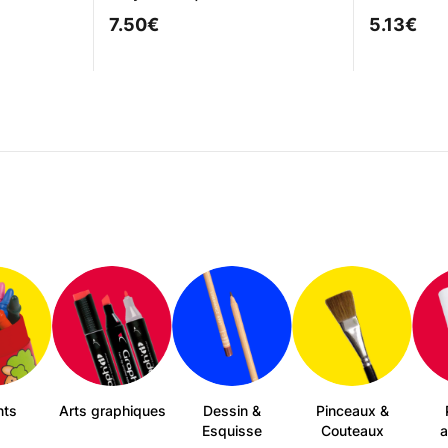
7.50
€
5.13
€
nts
Arts graphiques
Dessin &
Pinceaux &
Esquisse
Couteaux
a