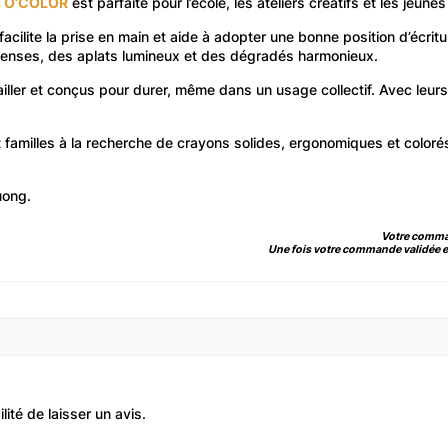
is O’COLOR
est parfaite pour l’école, les ateliers créatifs et les jeunes
ilite la prise en main et aide à adopter une bonne position d’écrit
intenses, des aplats lumineux et des dégradés harmonieux.
ailler et conçus pour durer, même dans un usage collectif. Avec leurs
 familles à la recherche de crayons solides, ergonomiques et coloré
uong.
Votre comman
Une fois votre commande validée et
ité de laisser un avis.