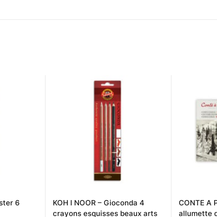
ster 6
KOH I NOOR – Gioconda 4
CONTE A P
crayons esquisses beaux arts
allumette 