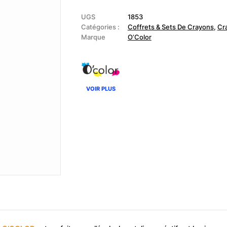
-
Boîte
de
UGS
1853
12
Catégories :
Coffrets & Sets De Crayons
,
Cr
maxi
Marque
O’Color
crayons
de
couleur
assortis
VOIR PLUS