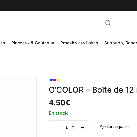
ues
Pinceaux & Couteaux
Produits auxiliaires
Supports, Rang
O’COLOR – Boîte de 12 
4.50
€
En stock
quantité
‒
+
Ajouter au panier
de
O'COLOR